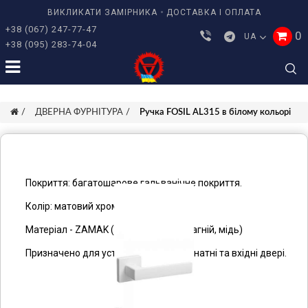
ВИКЛИКАТИ ЗАМІРНИКА
ДОСТАВКА І ОПЛАТА
+38 (067) 247-77-47
0
UA
+38 (095) 283-74-04
ДВЕРНА ФУРНІТУРА
Ручка FOSIL AL315 в білому кольорі
Дверна ручка SYSTEM FOSIL 1
Покриття: багатошарове гальванічне покриття.
Покриття: багатошарове гальванічне покриття.
Колір: матовий хром
Колір: матовий хром
Матеріал - ZAMAK (цинк, алюміній, магній, мідь)
Матеріал - ZAMAK (цинк, алюміній, магній, мідь)
Призначено для установки на міжкімнатні та вхідні двері.