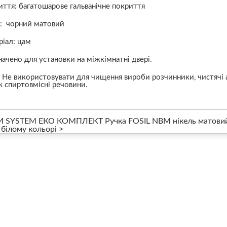
ття: багатошарове гальванічне покриття
р:
чорний матовий
іал: цам
ачено для установки на міжкімнатні двері.
! Не використовувати для чищення вироби розчинники, чистячі а
 спиртовмісні речовини.
И SYSTEM ЕКО КОМПЛЕКТ Ручка FOSIL NBM нікель матови
 білому кольорі >