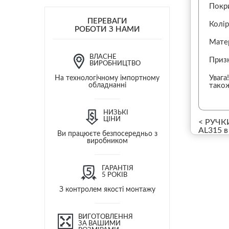
Покри
ПЕРЕВАГИ
Колі
РОБОТИ З НАМИ
Матер
ВЛАСНЕ
Призн
ВИРОБНИЦТВО
Увага
На технологічному імпортному
обладнанні
також
НИЗЬКІ
ЦІНИ
< РУЧК
AL315 в
Ви працюєте безпосередньо з
виробником
ГАРАНТІЯ
5 РОКІВ
З контролем якості монтажу
ВИГОТОВЛЕННЯ
ЗА ВАШИМИ