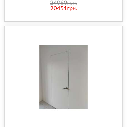
24060грн.
20451грн.