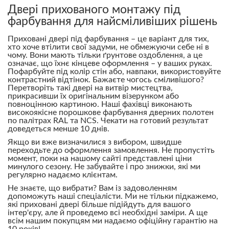
Двері прихованого монтажу під
фарбування для найсміливіших рішень
Приховані двері під фарбування – це варіант для тих,
хто хоче втілити свої задуми, не обмежуючи себе ні в
чому. Вони мають тільки ґрунтове оздоблення, а це
означає, що їхнє кінцеве оформлення – у ваших руках.
Пофарбуйте під колір стін або, навпаки, використовуйте
контрастний відтінок. Бажаєте чогось сміливішого?
Перетворіть такі двері на витвір мистецтва,
прикрасивши їх оригінальним візерунком або
повноцінною картиною. Наші фахівці виконають
високоякісне порошкове фарбування дверних полотен
по палітрах RAL та NCS. Чекати на готовий результат
доведеться менше 10 днів.
Якщо ви вже визначилися з вибором, швидше
переходьте до оформлення замовлення. Не пропустіть
момент, поки на нашому сайті представлені ціни
минулого сезону. Не забувайте і про знижки, які ми
регулярно надаємо клієнтам.
Не знаєте, що вибрати? Вам із задоволенням
допоможуть наші спеціалісти. Ми не тільки підкажемо,
які приховані двері більше підійдуть для вашого
інтер'єру, але й проведемо всі необхідні заміри. А ще
всім нашим покупцям ми надаємо офіційну гарантію на
10 років!