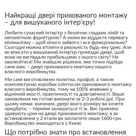
Найкращі двері прихованого монтажу
– для вишуканого інтер'єру!
Любите сучасний інтер'єр з безліччю гладких ліній та
непомітною фурнітурою? А може ви віддаєте перевагу
мінімалізму – щоб нічого зайвого і все функціонально?
Сьогодні можна втілити в реальність будь-яку ідею. Але
як вписати у вишуканий інтер'єр громіздкі двері, щоб
вони не виглядали прибульцями з іншого світу? Не
хвилюйтеся! Ми знайшли рішення, яке точно підійде
саме вам, – двері прихованого монтажу нашого
власного виробництва.
Ми самі виготовляємо полотна, профілі, а також
комплектуємо коробки плінтусом прихованого монтажу
власного виробництва, тому на 100% впевнені у
відмінній якості, практичності та довговічності. Ваше
замовлення ми готові виконати за 2-3 робочі дні. При
цьому немає значення, двері якого розміру ви хочете
придбати, – терміни залишаться ті ж. Вас приємно
здивують ціни на двері прихованого монтажу, а за
встановлення у 2 етапи ви заплатите лише 1600 грн.
Виробництво знаходиться у Києві.
Що потрібно знати про встановлення