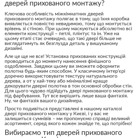
дверей прихованого монтажу?
Ключова особливість міжкімнатних дверей
прихованого монтажу полягає в тому, що їхня коробка
виявляється повністю невидимою, тому що монтується
врівень зі стіною. При цьому маскуються абсолютно всі
елементи конструкції – петлі, плінтус та ін. Уже на
цьому етапі стає очевидно, що такі двері більше не
виглядатимуть як безглузда деталь у вишуканому
дизайні.
Але це ще не все! Установка прихованих конструкцій
проводиться до моменту нанесення фінішного
оздоблення. Завдяки цьому ви зможете оформити
полотна будь-яким способом. У класичному інтер'єрі
доречно використовувати текстуру натурального
дерева, а от у хай-теку або мінімалізмі краще
декорувати дверні полотна в тон основної обробки стін.
Для цього чудово підійдуть двері прихованого монтажу
під фарбування. Тут все вирішить лише ваша фантазія.
Ну, чи фантазія вашого дизайнера.
Просто подивіться представлені в нашому каталозі
двері прихованого монтажу у Києві, і у вас не
залишиться сумнівів – ми пропонуємо справді великий
асортимент, серед якого кожен знайде те, що потрібно!
Вибираємо тип дверей прихованого