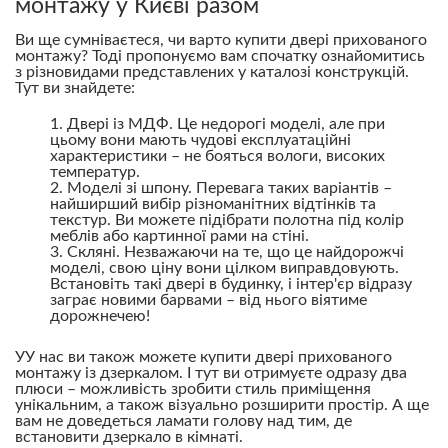
монтажу у Києві разом
Ви ще сумніваєтеся, чи варто купити двері прихованого
монтажу? Тоді пропонуємо вам спочатку ознайомитись
з різновидами представлених у каталозі конструкцій.
Тут ви знайдете:
Двері із МДФ. Це недорогі моделі, але при
цьому вони мають чудові експлуатаційні
характеристики – не бояться вологи, високих
температур.
Моделі зі шпону. Перевага таких варіантів –
найширший вибір різноманітних відтінків та
текстур. Ви можете підібрати полотна під колір
меблів або картинної рами на стіні.
Скляні. Незважаючи на те, що це найдорожчі
моделі, свою ціну вони цілком виправдовують.
Встановіть такі двері в будинку, і інтер'єр відразу
заграє новими барвами – від нього віятиме
дорожнечею!
УУ нас ви також можете купити двері прихованого
монтажу із дзеркалом. І тут ви отримуєте одразу два
плюси – можливість зробити стиль приміщення
унікальним, а також візуально розширити простір. А ще
вам не доведеться ламати голову над тим, де
встановити дзеркало в кімнаті.