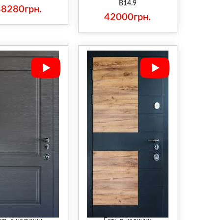
В14.9
38280грн.
42000грн.