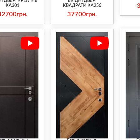
НІ ДВЕРІ КРЕАТИВ
ВХІДНІ ДВЕРІ
КА301
КВАДРАТИ КА256
42700грн.
37700грн.