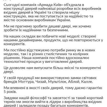
Сьогодні компанія «Армада Київ» об'єднала в
конструкції дверей найновіші розробки всіх виробників
вхідних дверей в Україні та створила міцну
конструкцію, яка не поступається за надійністю та
якістю основним виробникам України.
Ми не прагнемо зробити дешеві двері, ми хочемо
зробити їх надійними та безпечними.
На наших складах ви побачите нові моделі: створені
нашими дизайнерами, продукти, що не повторюються у
конкурентів.
Ми постійно відстежуємо потреби ринку як в нових
моделях, так і в різних стилістичних та колірних
рішеннях. Наша компанія постійно вдосконалює
технологічні процеси у виготовленні дверей.
Це дозволяє нам випускати більш якісні та конкурентні
двері.
У своїй продукції ми використовуємо замки світових
брендів Моттура, Чизай, Мультілок, Аблой, Калле.
Ми впевнені в якості своїх дверей, тому даємо гарантію
5 років.
Завдяки нашій філософії та завзятості за такий короткий
термін ми змогли вийти в лідери з виробництва вхідних
дверей і залишили позаду багатьох конкурентів.