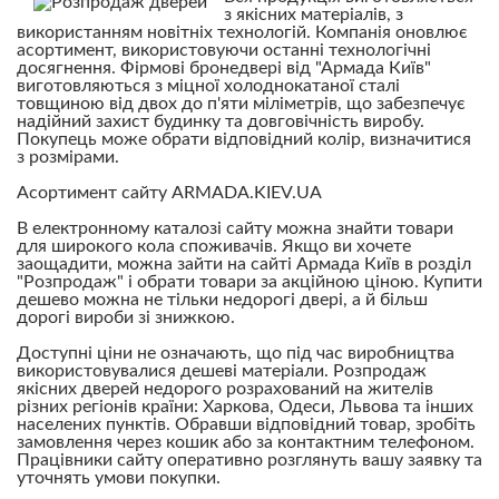
з якісних матеріалів, з
використанням новітніх технологій. Компанія оновлює
асортимент, використовуючи останні технологічні
досягнення. Фірмові бронедвері від "Армада Київ"
виготовляються з міцної холоднокатаної сталі
товщиною від двох до п'яти міліметрів, що забезпечує
надійний захист будинку та довговічність виробу.
Покупець може обрати відповідний колір, визначитися
з розмірами.
Асортимент сайту ARMADA.KIEV.UA
В електронному каталозі сайту можна знайти товари
для широкого кола споживачів. Якщо ви хочете
заощадити, можна зайти на сайті Армада Київ в розділ
"Розпродаж" і обрати товари за акційною ціною. Купити
дешево можна не тільки недорогі двері, а й більш
дорогі вироби зі знижкою.
Доступні ціни не означають, що під час виробництва
використовувалися дешеві матеріали. Розпродаж
якісних дверей недорого розрахований на жителів
різних регіонів країни: Харкова, Одеси, Львова та інших
населених пунктів. Обравши відповідний товар, зробіть
замовлення через кошик або за контактним телефоном.
Працівники сайту оперативно розглянуть вашу заявку та
уточнять умови покупки.