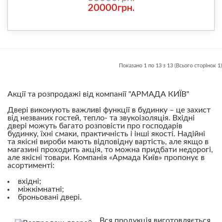
20000грн.
Показано 1 по 13 з 13 (Всього сторінок 1)
Акції та розпродажі від компанії "АРМАДА КИЇВ"
Двері виконують важливі функції в будинку – це захист
від незваних гостей, тепло- та звукоізоляція.
Вхідні
двері
можуть багато розповісти про господарів
будинку, їхні смаки, практичність і інші якості. Надійні
та якісні вироби мають відповідну вартість, але якщо в
магазині проходить акція, то можна придбати недорогі,
але якісні товари. Компанія «Армада Київ» пропонує в
асортименті:
вхідні
;
міжкімнатні
;
броньовані двері.
Вся продукція виготовляється