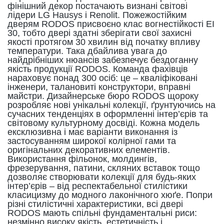
фінішний декор постачають визнані світові
лідери LG Hausys і Renolit. Пожежостійким
дверям RODOS присвоєно клас вогнестійкості EI
30, тобто двері здатні зберігати свої захисні
якості протягом 30 хвилин від початку впливу
температури. Така дбайлива увага до
найдрібніших нюансів забезпечує бездоганну
якість продукції RODOS. Команда фахівців
нараховує понад 300 осіб: це – кваліфіковані
інженери, талановиті конструктори, вправні
майстри. Дизайнерське бюро RODOS щороку
розробляє нові унікальні колекції, ґрунтуючись на
сучасних тенденціях в оформленні інтер’єрів та
світовому культурному досвіді. Кожна модель
ексклюзивна і має варіанти виконання із
застосуванням широкої колірної гами та
оригінальних декоративних елементів.
Використання фільонок, молдингів,
фрезерування, патини, скляних вставок тощо
дозволяє створювати колекції для будь-яких
інтер’єрів – від респектабельної стилістики
класицизму до модного лаконічного хюґе. Попри
різні стилістичні характеристики, всі двері
RODOS мають спільні фундаментальні риси:
незмінно високу якість, естетичність і