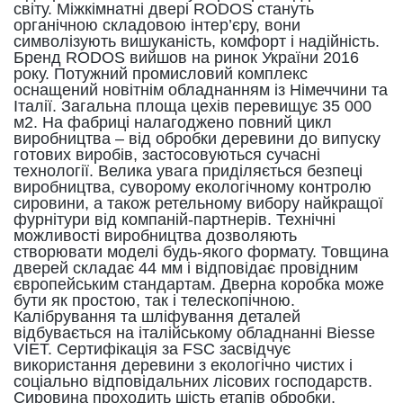
світу. Міжкімнатні двері RODOS стануть
органічною складовою інтер’єру, вони
символізують вишуканість, комфорт і надійність.
Бренд RODOS вийшов на ринок України 2016
року. Потужний промисловий комплекс
оснащений новітнім обладнанням із Німеччини та
Італії. Загальна площа цехів перевищує 35 000
м2. На фабриці налагоджено повний цикл
виробництва – від обробки деревини до випуску
готових виробів, застосовуються сучасні
технології. Велика увага приділяється безпеці
виробництва, суворому екологічному контролю
сировини, а також ретельному вибору найкращої
фурнітури від компаній-партнерів. Технічні
можливості виробництва дозволяють
створювати моделі будь-якого формату. Товщина
дверей складає 44 мм і відповідає провідним
європейським стандартам. Дверна коробка може
бути як простою, так і телескопічною.
Калібрування та шліфування деталей
відбувається на італійському обладнанні Biesse
VIET. Сертифікація за FSC засвідчує
використання деревини з екологічно чистих і
соціально відповідальних лісових господарств.
Сировина проходить шість етапів обробки,