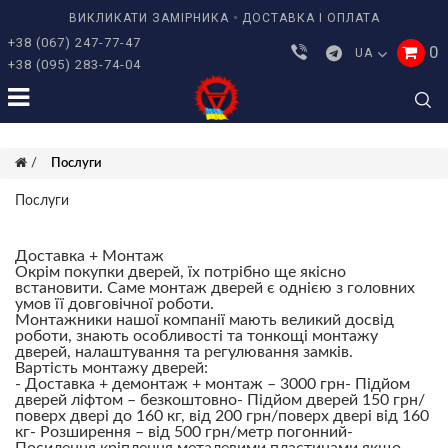
ВИКЛИКАТИ ЗАМІРНИКА
ДОСТАВКА І ОПЛАТА
+38 (067) 247-77-47
0
UA
+38 (095) 283-74-04
Послуги
Послуги
Доставка + Монтаж
Окрім покупки дверей, їх потрібно ще якісно
встановити. Саме монтаж дверей є однією з головних
умов її довговічної роботи.
Монтажники нашої компанії мають великий досвід
роботи, знають особливості та тонкощі монтажу
дверей, налаштування та регулювання замків.
Вартість монтажу дверей:
- Доставка + демонтаж + монтаж – 3000 грн
- Підйом
дверей ліфтом – безкоштовно
- Підйом дверей 150 грн/
поверх двері до 160 кг, від 200 грн/поверх двері від 160
кг
- Розширення – від 500 грн/метр погонний
-