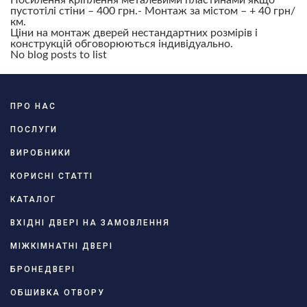
Посилення кріплення металевими пластинами якщо
пустотілі стіни – 400 грн.
- Монтаж за містом – + 40 грн/
км.
Ціни на монтаж дверей нестандартних розмірів і
конструкцій обговорюються індивідуально.
No blog posts to list
ПРО НАС
ПОСЛУГИ
ВИРОБНИКИ
КОРИСНІ СТАТТІ
КАТАЛОГ
ВХІДНІ ДВЕРІ НА ЗАМОВЛЕННЯ
МІЖКІМНАТНІ ДВЕРІ
БРОНЕДВЕРІ
ОБШИВКА ОТВОРУ