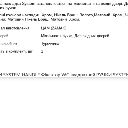
а накладка System встановлюється на міжкімнатні та вхідні двері. Д
их ручок.
пні кольори накладки: Хром, Нікель Браш, Золото,Матовий Хром, 
ий, Матовий Нікель Браш, Матовий Хром.
іал виготовлення
ЦАМ (ZAMAK)
верей
Міжкімнатні ручки, Для вхідних дверей
а виробник
Туреччина
сть в комплекті, шт
2
И SYSTEM HANDLE Фіксатор WC квадратний
РУЧКИ SYSTEM