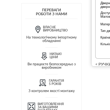
Дверн
дверн
ПЕРЕВАГИ
Досту
РОБОТИ З НАМИ
Матов
Матер
ВЛАСНЕ
ВИРОБНИЦТВО
Тип д
Країн
На технологічному імпортному
обладнанні
Кількі
НИЗЬКІ
ЦІНИ
< РУЧК
Ви працюєте безпосередньо з
виробником
ГАРАНТІЯ
5 РОКІВ
З контролем якості монтажу
ВИГОТОВЛЕННЯ
ЗА ВАШИМИ