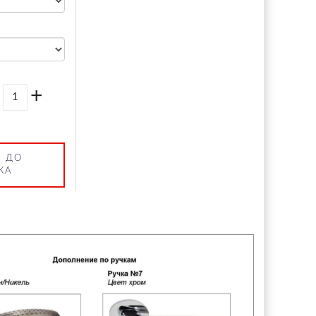
+
 ДО
КА