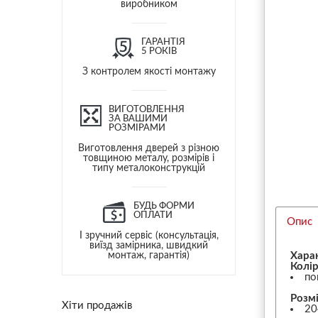
виробником
ГАРАНТІЯ
5 РОКІВ
З контролем якості монтажу
ВИГОТОВЛЕННЯ
ЗА ВАШИМИ
РОЗМІРАМИ
Виготовлення дверей з різною
товщиною металу, розмірів і
типу металоконструкцій
БУДЬ ФОРМИ
ОПЛАТИ
Опис
І зручний сервіс (консультація,
виїзд замірника, швидкий
монтаж, гарантія)
Хара
Колір
по
Розмі
Хіти продажів
20