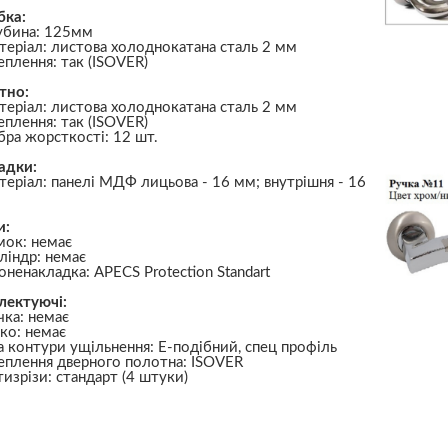
бка:
убина: 125мм
теріал: листова холоднокатана сталь 2 мм
еплення: так (ISOVER)
тно:
теріал: листова холоднокатана сталь 2 мм
еплення: так (ISOVER)
бра жорсткості: 12 шт.
адки:
теріал: панелі МДФ лицьова - 16 мм; внутрішня - 16
и:
мок: немає
ліндр: немає
оненакладка: APECS Protection Standart
лектуючі:
чка: немає
чко: немає
а контури ущільнення: Е-подібний, спец профіль
еплення дверного полотна: ISOVER
тизрізи: стандарт (4 штуки)