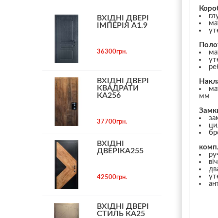
Коро
гл
ВХІДНІ ДВЕРІ
ма
ІМПЕРІЯ А1.9
ут
Поло
36300грн.
ма
ут
ре
ВХІДНІ ДВЕРІ
Накл
КВАДРАТИ
ма
КА256
мм
Замк
за
37700грн.
ци
бр
ВХІДНІ
комп
ДВЕРІКА255
ру
ві
дв
ут
42500грн.
ан
ВХІДНІ ДВЕРІ
СТИЛЬ КА25