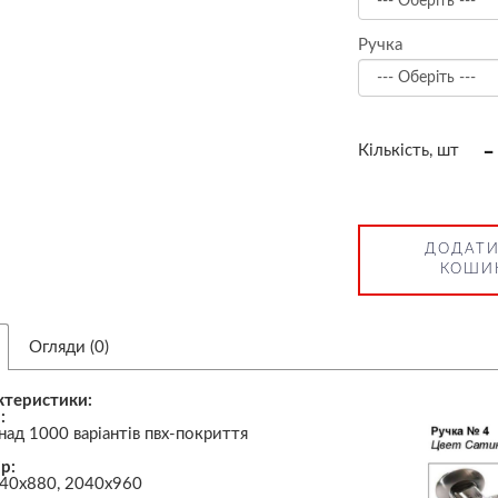
Ручка
-
Кількість, шт
ДОДАТИ
КОШИ
Огляди (0)
ктеристики:
:
над 1000 варіантів пвх-покриття
р:
40х880, 2040х960