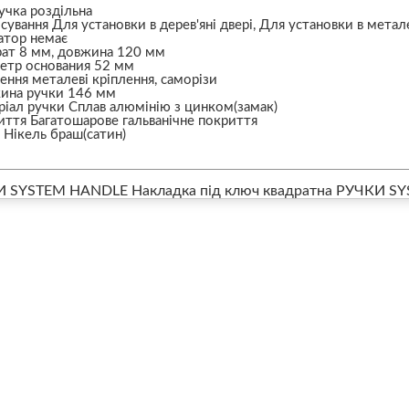
учка роздільна
сування Для установки в дерев'яні двері, Для установки в метале
атор немає
рат 8 мм, довжина 120 мм
етр основания 52 мм
ення металеві кріплення, саморізи
ина ручки 146 мм
іал ручки Сплав алюмінію з цинком(замак)
ття Багатошарове гальванічне покриття
 Нікель браш(сатин)
И SYSTEM HANDLE Накладка під ключ квадратна
РУЧКИ SYS