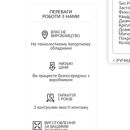
Тип Р
Засто
ПЕРЕВАГИ
Фикс
РОБОТИ З НАМИ
Квад
Диам
Кріпл
Довж
ВЛАСНЕ
Матер
ВИРОБНИЦТВО
Покри
Колір
На технологічному імпортному
обладнанні
< РУЧК
НИЗЬКІ
ЦІНИ
Ви працюєте безпосередньо з
виробником
ГАРАНТІЯ
5 РОКІВ
З контролем якості монтажу
ВИГОТОВЛЕННЯ
ЗА ВАШИМИ