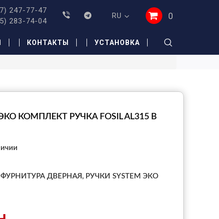
7) 247-77-47
0
RU
5) 283-74-04
И
КОНТАКТЫ
УСТАНОВКА
ЭКО КОМПЛЕКТ РУЧКА FOSIL AL315 В
личии
ФУРНИТУРА ДВЕРНАЯ,
РУЧКИ SYSTEM ЭКО
н.