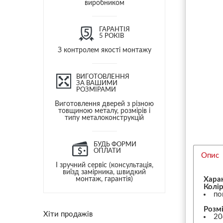
виробником
ГАРАНТІЯ
5 РОКІВ
З контролем якості монтажу
ВИГОТОВЛЕННЯ
ЗА ВАШИМИ
РОЗМІРАМИ
Виготовлення дверей з різною
товщиною металу, розмірів і
типу металоконструкцій
БУДЬ ФОРМИ
ОПЛАТИ
Опис
І зручний сервіс (консультація,
виїзд замірника, швидкий
монтаж, гарантія)
Хара
Колір
по
Розмі
Хіти продажів
20