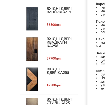
Коро
гл
ВХІДНІ ДВЕРІ
ма
ІМПЕРІЯ А1.9
ут
Поло
36300грн.
ма
ут
ре
ВХІДНІ ДВЕРІ
Накл
КВАДРАТИ
ма
КА256
мм
Замк
за
37700грн.
ци
бр
ВХІДНІ
комп
ДВЕРІКА255
ру
ві
дв
ут
42500грн.
ан
ВХІДНІ ДВЕРІ
СТИЛЬ КА25