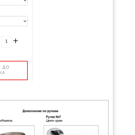
+
 ДО
КА