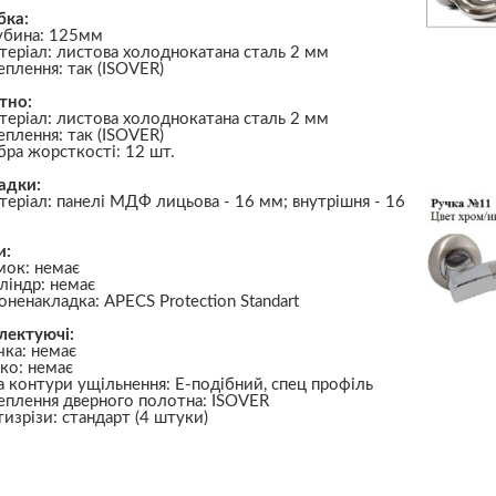
бка:
убина: 125мм
теріал: листова холоднокатана сталь 2 мм
еплення: так (ISOVER)
тно:
теріал: листова холоднокатана сталь 2 мм
еплення: так (ISOVER)
бра жорсткості: 12 шт.
адки:
теріал: панелі МДФ лицьова - 16 мм; внутрішня - 16
и:
мок: немає
ліндр: немає
оненакладка: APECS Protection Standart
лектуючі:
чка: немає
чко: немає
а контури ущільнення: Е-подібний, спец профіль
еплення дверного полотна: ISOVER
тизрізи: стандарт (4 штуки)