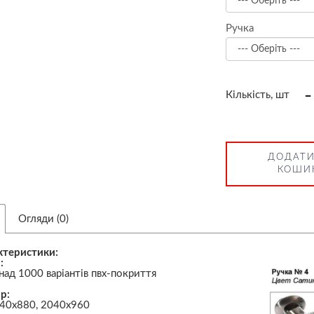
Ручка
-
Кількість, шт
ДОДАТИ
КОШИ
Огляди (0)
ктеристики:
:
над 1000 варіантів пвх-покриття
р:
40х880, 2040х960