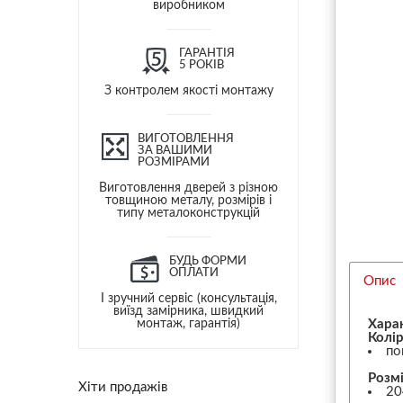
виробником
ГАРАНТІЯ
5 РОКІВ
З контролем якості монтажу
ВИГОТОВЛЕННЯ
ЗА ВАШИМИ
РОЗМІРАМИ
Виготовлення дверей з різною
товщиною металу, розмірів і
типу металоконструкцій
БУДЬ ФОРМИ
ОПЛАТИ
Опис
І зручний сервіс (консультація,
виїзд замірника, швидкий
монтаж, гарантія)
Хара
Колір
по
Розмі
Хіти продажів
20