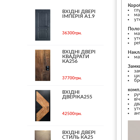
Коро
гл
ВХІДНІ ДВЕРІ
ма
ІМПЕРІЯ А1.9
ут
Поло
36300грн.
ма
ут
ре
ВХІДНІ ДВЕРІ
Накл
КВАДРАТИ
ма
КА256
Замк
за
ци
37700грн.
бр
комп
ВХІДНІ
ру
ДВЕРІКА255
ві
дв
ут
ан
42500грн.
ВХІДНІ ДВЕРІ
СТИЛЬ КА25