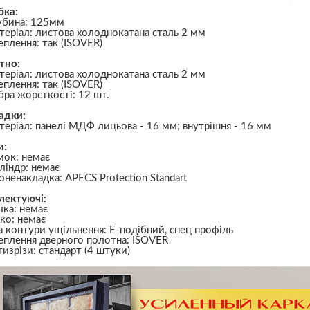
бка:
убина: 125мм
теріал: листова холоднокатана сталь 2 мм
еплення: так (ISOVER)
тно:
теріал: листова холоднокатана сталь 2 мм
еплення: так (ISOVER)
бра жорсткості: 12 шт.
адки:
теріал: панелі МДФ лицьова - 16 мм; внутрішня - 16 мм
и:
мок: немає
ліндр: немає
оненакладка: APECS Protection Standart
лектуючі:
чка: немає
чко: немає
а контури ущільнення: Е-подібний, спец профіль
еплення дверного полотна: ISOVER
тизрізи: стандарт (4 штуки)