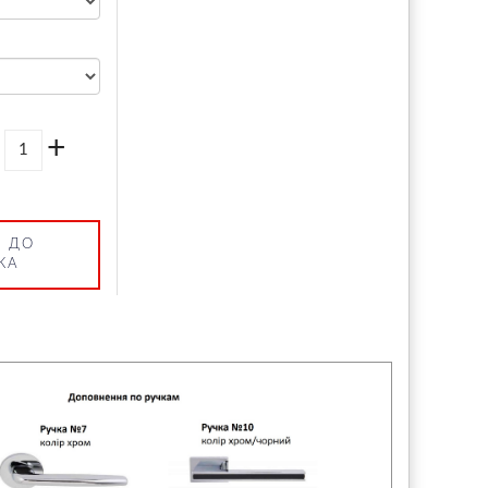
+
 ДО
КА