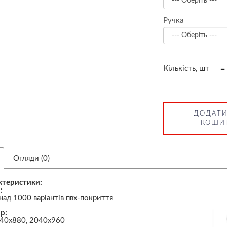
Ручка
-
Кількість, шт
ДОДАТИ
КОШИ
Огляди (0)
ктеристики:
:
над 1000 варіантів пвх-покриття
р:
40х880, 2040х960