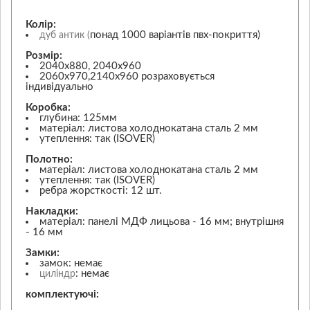
Колір:
понад 1000 варіантів пвх-покриття)
дуб антик (
Розмір:
2040х880, 2040х960
2060х970,2140х960 розраховується
індивідуально
Коробка:
глубина: 125мм
матеріал: листова холоднокатана сталь 2 мм
утеплення: так (ISOVER)
Полотно:
матеріал: листова холоднокатана сталь 2 мм
утеплення: так (ISOVER)
ребра жорсткості: 12 шт.
Накладки:
матеріал: панелі МДФ лицьова - 16 мм; внутрішня
- 16 мм
Замки:
замок: немає
: немає
циліндр
комплектуючі: