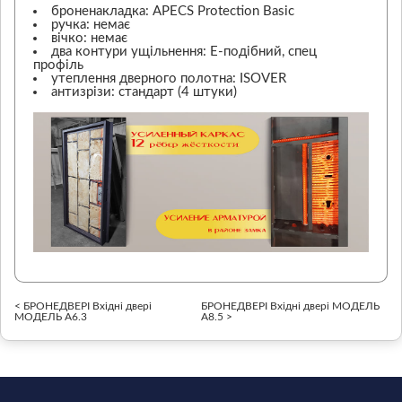
броненакладка: APECS Protection Basic
ручка: немає
вічко: немає
два контури ущільнення: Е-подібний, спец
профіль
утеплення дверного полотна: ISOVER
антизрізи: стандарт (4 штуки)
< БРОНЕДВЕРІ Вхідні двері
БРОНЕДВЕРІ Вхідні двері МОДЕЛЬ
МОДЕЛЬ А6.3
А8.5 >