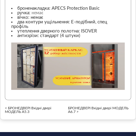
броненакладка: APECS Protection Basic
ручка:
немає
вічко: немає
два контури ущільнення: Е-подібний, спец
профіль
утеплення дверного полотна: ISOVER
антизрізи: стандарт (4 штуки)
< БРОНЕДВЕРІ Вхідні двері
БРОНЕДВЕРІ Вхідні двері МОДЕЛЬ
МОДЕЛЬ А5.3
А6.7 >