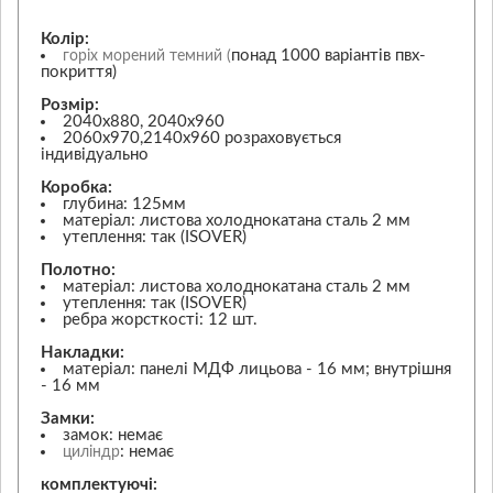
Колір:
понад 1000 варіантів пвх-
горіх морений темний (
покриття)
Розмір:
2040х880, 2040х960
2060х970,2140х960 розраховується
індивідуально
Коробка:
глубина: 125мм
матеріал: листова холоднокатана сталь 2 мм
утеплення: так (ISOVER)
Полотно:
матеріал: листова холоднокатана сталь 2 мм
утеплення: так (ISOVER)
ребра жорсткості: 12 шт.
Накладки:
матеріал: панелі МДФ лицьова - 16 мм; внутрішня
- 16 мм
Замки:
замок: немає
: немає
циліндр
комплектуючі: