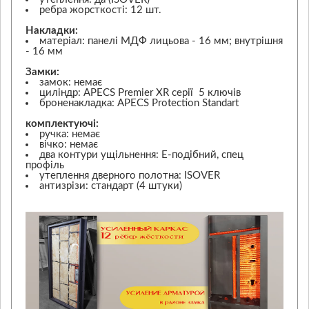
ребра жорсткості: 12 шт.
Накладки:
матеріал: панелі МДФ лицьова - 16 мм; внутрішня
- 16 мм
Замки:
замок: немає
циліндр: APECS Premier XR серії 5 ключів
броненакладка: APECS Protection Standart
комплектуючі:
ручка: немає
вічко: немає
два контури ущільнення: Е-подібний, спец
профіль
утеплення дверного полотна: ISOVER
антизрізи: стандарт (4 штуки)