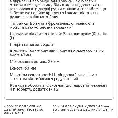
відкривання або закривання замка. Технологічні
отвори в корпусі замку біля квадрата дозволяють
встановлювати дверні ручки стяжним способом, що
забезпечує надійне кріплення і захист від зняття
ручки із зовнішнього боку.
Тип замка: Врізний з фронтальною планкою, з
можливістю установки вкладним і
Напрямок відкриття дверей: Зовнішнє праве (R) / ліве
(L)
Покриття ригеля: Хром
Кількість і виліт ригелів: 5 ригеля діаметром 18мм,
виліт 40мм
Міжосьова відстань: 28 мм
Бексет: 63 мм
Механізм секретності: Циліндровий механізм з
захистом від вибивання редукторний
Кількість оборотів: Основний циліндровий механізм
4 півоберту, додатковий 2
< ЗАМКИ ДЛЯ ВХІДНИХ
ЗАМКИ ДЛЯ ВХІДНИХ ДВЕРЕЙ Замок
ДВЕРЕЙ Замок MOTTURA
Securemme 2019 сувальдний 3-рігельний
85971D28RT
>