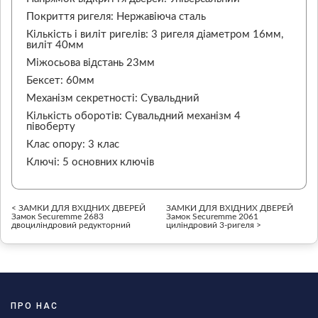
Покриття ригеля: Нержавіюча сталь
Кількість і виліт ригелів: 3 ригеля діаметром 16мм,
виліт 40мм
Міжосьова відстань 23мм
Бексет: 60мм
Механізм секретності: Сувальдний
Кількість оборотів: Сувальдний механізм 4
півоберту
Клас опору: 3 клас
Ключі: 5 основних ключів
< ЗАМКИ ДЛЯ ВХІДНИХ ДВЕРЕЙ
ЗАМКИ ДЛЯ ВХІДНИХ ДВЕРЕЙ
Замок Securemme 2683
Замок Securemme 2061
двоциліндровий редукторний
циліндровий 3-ригеля >
ПРО НАС