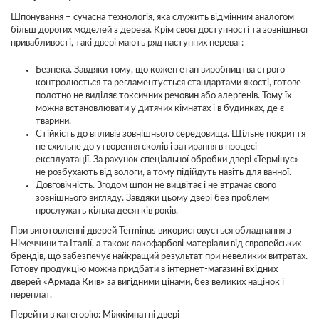
Шпонування – сучасна технологія, яка служить відмінним аналогом
більш дорогих моделей з дерева. Крім своєї доступності та зовнішньої
привабливості, такі двері мають ряд наступних переваг:
Безпека. Завдяки тому, що кожен етап виробництва строго
контролюється та регламентується стандартами якості, готове
полотно не виділяє токсичних речовин або алергенів. Тому їх
можна встановлювати у дитячих кімнатах і в будинках, де є
тварини.
Стійкість до впливів зовнішнього середовища. Щільне покриття
не схильне до утворення сколів і затирання в процесі
експлуатації. За рахунок спеціальної обробки двері «Термінус»
не розбухають від вологи, а тому підійдуть навіть для ванної.
Довговічність. Згодом шпон не вицвітає і не втрачає свого
зовнішнього вигляду. Завдяки цьому двері без проблем
прослужать кілька десятків років.
При виготовленні дверей Terminus використовується обладнання з
Німеччини та Італії, а також лакофарбові матеріали від європейських
брендів, що забезпечує найкращий результат при невеликих витратах.
Готову продукцію можна придбати в
інтернет-магазині вхідних
дверей «Армада Київ»
за вигідними цінами, без великих націнок і
переплат.
Перейти в категорію:
Міжкімнатні двері