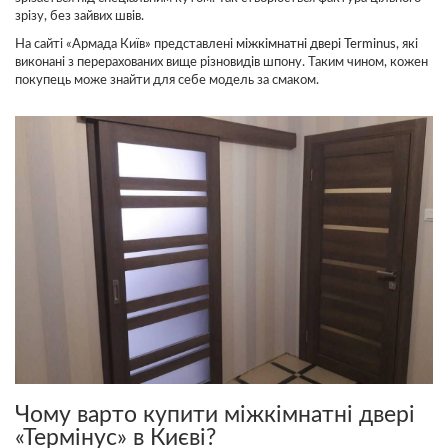
зрізу, без зайвих швів.
На сайті «Армада Київ» представлені
міжкімнатні двері Terminus
, які
виконані з перерахованих вище різновидів шпону. Таким чином, кожен
покупець може знайти для себе модель за смаком.
Чому варто купити міжкімнатні двері
«Термінус» в Києві?