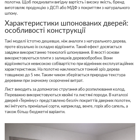
полотна. Щоб поєднувати вигідну вартість і високу якість, бренд
виготовляє продукцію з ДСП або МДФ з покриттям з натурального
шпону.
Характеристики шпонованих дверей:
особливості конструкції
Такі моделі істотно дешевше, ніж аналоги з натурального дерева,
проте візуально їх складно відрізнити. Такий ефект досягається
завдяки використанню технології шпонування. В якості основи
використовуються плити з залишків деревообробки. Вони
відрізняються невисокою собівартістю при відмінних експлуатаційних
характеристиках. На полотно наклеюється тонкий зріз дерева
товщиною до 5 мм. Таким чином зберігається природна текстура
деревини при значному скороченні витрат.
Лист виходить за допомогою стругання або розпилювання колод.
Переважно використовуються хвойні та листяні породи. В каталозі
дверей «Термінус» представлено безліч покриттів дверних полотен,
які імітують преміальні сорти, наприклад, венге, горіх або сапель, а
також більш бюджетні варіанти.