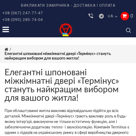
ВИКЛИКАТИ ЗАМІРНИКА
ДОСТАВКА І ОПЛАТА
+38 (067) 247-77-47
0
UA
+38 (095) 283-74-04
Елегантні шпоновані міжкімнатні двері «Термінус» стануть
найкращим вибором для вашого житла!
Елегантні шпоновані
міжкімнатні двері «Термінус»
стануть найкращим вибором
для вашого житла!
При облаштуванні житла важливо відповідально підійти до всіх
деталей. Міжкімнатні двері «Термінус» грають важливу роль в будь-
якому інтер’єрі, виконуючи не тільки естетичну функцію, але і
забезпечуючи додаткову тепло- і звукоізоляцію. Компанія Terminus є
одним з лідерів на українському ринку в сфері виробництва дверного