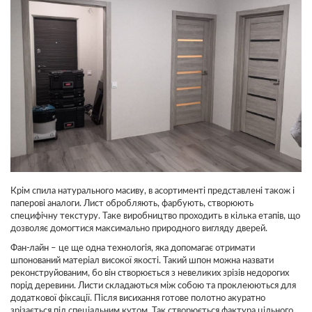
Крім спила натурального масиву, в асортименті представлені також і
паперові аналоги. Лист обробляють, фарбують, створюють
специфічну текстуру. Таке виробництво проходить в кілька етапів, що
дозволяє домогтися максимально природного вигляду дверей.
Фан-лайн – це ще одна технологія, яка допомагає отримати
шпонований матеріал високої якості. Такий шпон можна назвати
реконструйованим, бо він створюється з невеликих зрізів недорогих
порід деревини. Листи складаються між собою та проклеюються для
додаткової фіксації. Після висихання готове полотно акуратно
зрізається під спеціальним кутом. Так створюється фактура цільного