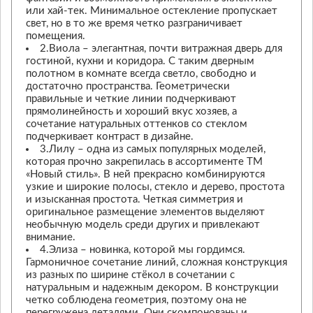
или хай-тек. Минимальное остекление пропускает
свет, но в то же время четко разграничивает
помещения.
2.Виола – элегантная, почти витражная дверь для
гостиной, кухни и коридора. С таким дверным
полотном в комнате всегда светло, свободно и
достаточно пространства. Геометрически
правильные и четкие линии подчеркивают
прямолинейность и хороший вкус хозяев, а
сочетание натуральных оттенков со стеклом
подчеркивает контраст в дизайне.
3.Лилу – одна из самых популярных моделей,
которая прочно закрепилась в ассортименте ТМ
«Новый стиль». В ней прекрасно комбинируются
узкие и широкие полосы, стекло и дерево, простота
и изысканная простота. Четкая симметрия и
оригинальное размещение элементов выделяют
необычную модель среди других и привлекают
внимание.
4.Элиза – новинка, которой мы гордимся.
Гармоничное сочетание линий, сложная конструкция
из разных по ширине стёкол в сочетании с
натуральным и надежным декором. В конструкции
четко соблюдена геометрия, поэтому она не
перегружена деталями. Они скомпонованы и