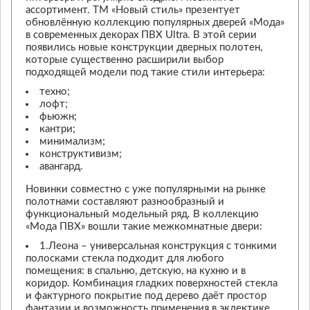
ассортимент. ТМ «Новый стиль» презентует
обновлённую коллекцию популярных дверей «Мода»
в современных декорах ПВХ Ultra. В этой серии
появились новые конструкции дверных полотен,
которые существенно расширили выбор
подходящей модели под такие стили интерьера:
техно;
лофт;
фьюжн;
кантри;
минимализм;
конструктивизм;
авангард.
Новинки совместно с уже популярными на рынке
полотнами составляют разнообразный и
функциональный модельный ряд. В коллекцию
«Мода ПВХ» вошли такие межкомнатные двери:
1.Леона – универсальная конструкция с тонкими
полосками стекла подходит для любого
помещения: в спальню, детскую, на кухню и в
коридор. Комбинация гладких поверхностей стекла
и фактурного покрытие под дерево даёт простор
фантазии и возможность применения в эклектике