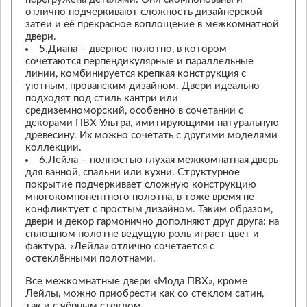
отлично подчеркивают сложность дизайнерской
затеи и её прекрасное воплощение в межкомнатной
двери.
5.Диана – дверное полотно, в котором
сочетаются перпендикулярные и параллельные
линии, комбинируется крепкая конструкция с
уютным, прованским дизайном. Двери идеально
подходят под стиль кантри или
средиземноморский, особенно в сочетании с
декорами ПВХ Ультра, имитирующими натуральную
древесину. Их можно сочетать с другими моделями
коллекции.
6.Лейла – полностью глухая межкомнатная дверь
для ванной, спальни или кухни. Структурное
покрытие подчеркивает сложную конструкцию
многокомпонентного полотна, в тоже время не
конфликтует с простым дизайном. Таким образом,
двери и декор гармонично дополняют друг друга: на
сплошном полотне ведущую роль играет цвет и
фактура. «Лейла» отлично сочетается с
остеклёнными полотнами.
Все межкомнатные двери «Мода ПВХ», кроме
Лейлы, можно приобрести как со стеклом сатин,
так и с чёрным стеклом.