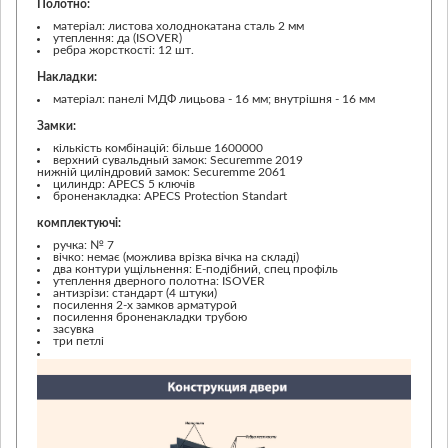
Полотно:
матеріал: листова холоднокатана сталь 2 мм
утеплення: да (ISOVER)
ребра жорсткості: 12 шт.
Накладки:
матеріал: панелі МДФ лицьова - 16 мм; внутрішня - 16 мм
Замки:
кількість комбінацій: більше 1600000
верхний сувальдный замок: Securemme 2019
нижній циліндровий замок: Securemme 2061
цилиндр: APECS 5 ключів
броненакладка: APECS Protection Standart
комплектуючі:
ручка: № 7
вічко: немає (можлива врізка вічка на складі)
два контури ущільнення: Е-подібний, спец профіль
утеплення дверного полотна: ISOVER
антизрізи: стандарт (4 штуки)
посилення 2-х замков арматурой
посилення броненакладки трубою
засувка
три петлі