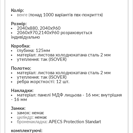
Колір:
понад 1000 варіантів пвх-покриття)
венге (
Розмір:
2040х880, 2040х960
2060х970,2140х960 розраховується
індивідуально
Коробка:
глубина: 125мм
матеріал: листова холоднокатана сталь 2 мм
утеплення: так (ISOVER)
Полотно:
матеріал: листова холоднокатана сталь 2 мм
утеплення: так (ISOVER)
ребра жорсткості: 12 шт.
Накладки:
матеріал: панелі МДФ лицьова - 16 мм; внутрішня
- 16 мм
Замки:
замок: немає
: немає
циліндр
: APECS Protection Standart
броненакладка
комплектуючі: