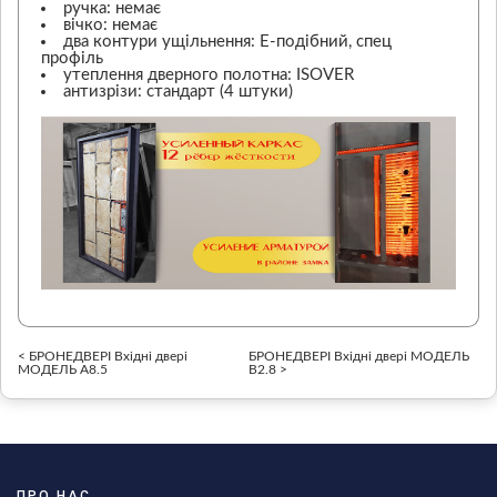
ручка: немає
вічко: немає
два контури ущільнення: Е-подібний, спец
профіль
утеплення дверного полотна: ISOVER
антизрізи: стандарт (4 штуки)
< БРОНЕДВЕРІ Вхідні двері
БРОНЕДВЕРІ Вхідні двері МОДЕЛЬ
МОДЕЛЬ А8.5
В2.8 >
ПРО НАС