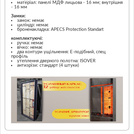
матеріал: панелі МДФ лицьова - 16 мм; внутрішня
- 16 мм
Замки:
замок: немає
циліндр: немає
броненакладка: APECS Protection Standart
комплектуючі:
ручка: немає
вічко: немає
два контури ущільнення: Е-подібний, спец
профіль
утеплення дверного полотна: ISOVER
антизрізи: стандарт (4 штуки)