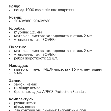
Колір:
понад 1000 варіантів пвх-покриття
Розмір:
2040х880, 2040х960
Коробка:
глубина: 125мм
матеріал: листова холоднокатана сталь 2 мм
утеплення: так (ISOVER)
Полотно:
матеріал: листова холоднокатана сталь 2 мм
утеплення: так (ISOVER)
ребра жорсткості: 12 шт.
Накладки:
матеріал: панелі МДФ лицьова - 16 мм; внутрішня
- 16 мм
Замки:
замок: немає
циліндр: немає
броненакладка: APECS Protection Standart
комплектуючі:
ручка: немає
вічко: немає
два контури ущільнення: Е-подібний, спец