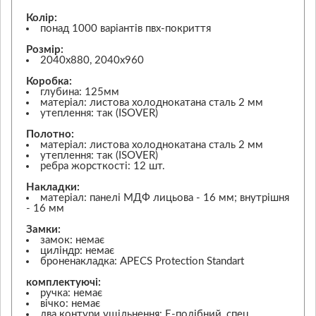
Колір:
понад 1000 варіантів пвх-покриття
Розмір:
2040х880, 2040х960
Коробка:
глубина: 125мм
матеріал: листова холоднокатана сталь 2 мм
утеплення: так (ISOVER)
Полотно:
матеріал: листова холоднокатана сталь 2 мм
утеплення: так (ISOVER)
ребра жорсткості: 12 шт.
Накладки:
матеріал: панелі МДФ лицьова - 16 мм; внутрішня
- 16 мм
Замки:
замок: немає
циліндр: немає
броненакладка: APECS Protection Standart
комплектуючі:
ручка: немає
вічко: немає
два контури ущільнення: Е-подібний, спец