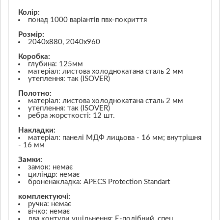
Колір:
понад 1000 варіантів пвх-покриття
Розмір:
2040х880, 2040х960
Коробка:
глубина: 125мм
матеріал: листова холоднокатана сталь 2 мм
утеплення: так (ISOVER)
Полотно:
матеріал: листова холоднокатана сталь 2 мм
утеплення: так (ISOVER)
ребра жорсткості: 12 шт.
Накладки:
матеріал: панелі МДФ лицьова - 16 мм; внутрішня
- 16 мм
Замки:
замок: немає
циліндр: немає
броненакладка: APECS Protection Standart
комплектуючі:
ручка: немає
вічко: немає
два контури ущільнення: Е-подібний, спец