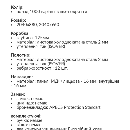
Колір:
понад 1000 варіантів пвх-покриття
Розмір:
2040х880, 2040х960
Коробка:
глубина: 125мм
матеріал: листова холоднокатана сталь 2 мм
утеплення: так (ISOVER)
Полотно:
матеріал: листова холоднокатана сталь 2 мм
утеплення: так (ISOVER)
ребра жорсткості: 12 шт.
Накладки:
матеріал: панелі МДФ лицьова - 16 мм; внутрішня
- 16 мм
Замки:
замок: немає
циліндр: немає
броненакладка: APECS Protection Standart
комплектуючі:
ручка: немає
вічко: немає
два контури ущільнення: Е-подібний, спец