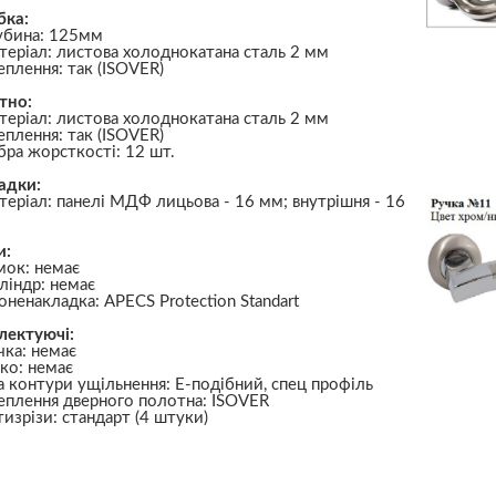
бка:
убина: 125мм
теріал: листова холоднокатана сталь 2 мм
еплення: так (ISOVER)
тно:
теріал: листова холоднокатана сталь 2 мм
еплення: так (ISOVER)
бра жорсткості: 12 шт.
адки:
теріал: панелі МДФ лицьова - 16 мм; внутрішня - 16
и:
мок: немає
ліндр: немає
оненакладка: APECS Protection Standart
лектуючі:
чка: немає
чко: немає
а контури ущільнення: Е-подібний, спец профіль
еплення дверного полотна: ISOVER
тизрізи: стандарт (4 штуки)