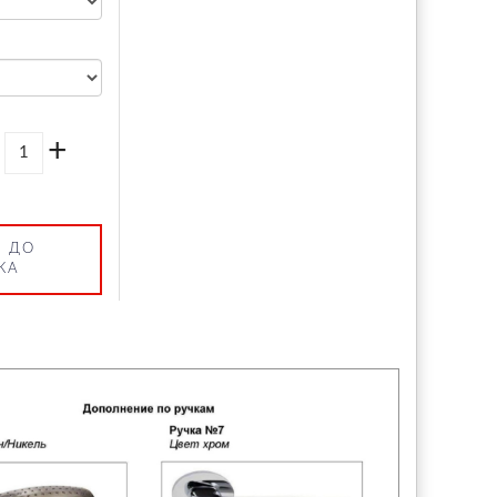
+
 ДО
КА