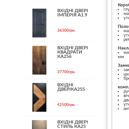
Коро
гл
ВХІДНІ ДВЕРІ
ма
ІМПЕРІЯ А1.9
ут
Поло
36300грн.
ма
ут
ре
ВХІДНІ ДВЕРІ
Накл
КВАДРАТИ
ма
КА256
мм
Замк
за
37700грн.
ци
бр
ВХІДНІ
комп
ДВЕРІКА255
ру
ві
дв
ут
42500грн.
ан
ВХІДНІ ДВЕРІ
СТИЛЬ КА25