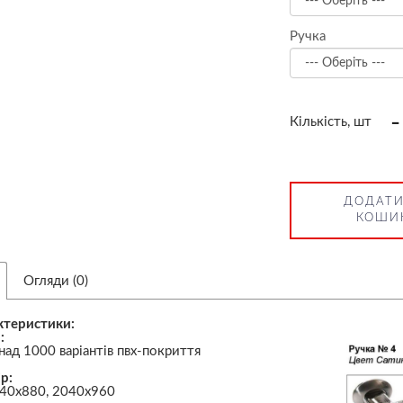
Ручка
-
Кількість, шт
ДОДАТИ
КОШИ
Огляди (0)
ктеристики:
:
над 1000 варіантів пвх-покриття
р:
40х880, 2040х960