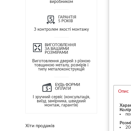
виробником
ГАРАНТІЯ
5 РОКІВ
З контролем якості монтажу
ВИГОТОВЛЕННЯ
ЗА ВАШИМИ
РОЗМІРАМИ
Виготовлення дверей з різною
товщиною металу, розмірів і
типу металоконструкцій
БУДЬ ФОРМИ
ОПЛАТИ
Опис
І зручний сервіс (консультація,
виїзд замірника, швидкий
монтаж, гарантія)
Хара
Колір
по
Розмі
Хіти продажів
20