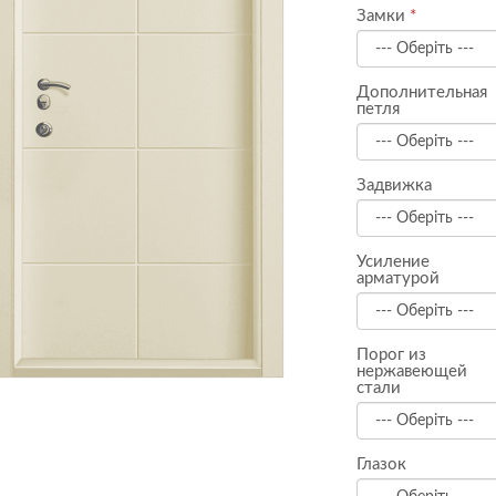
Замки
Дополнительная
петля
Задвижка
Усиление
арматурой
Порог из
нержавеющей
стали
Глазок