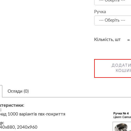
Ручка
-
Кількість, шт
ДОДАТИ
КОШИ
Огляди (0)
ктеристики:
:
над 1000 варіантів пвх-покриття
р:
40х880, 2040х960