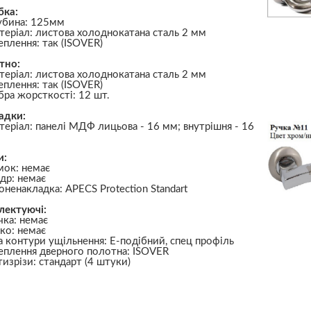
бка:
убина: 125мм
теріал: листова холоднокатана сталь 2 мм
еплення: так (ISOVER)
тно:
теріал: листова холоднокатана сталь 2 мм
еплення: так (ISOVER)
бра жорсткості: 12 шт.
адки:
теріал: панелі МДФ лицьова - 16 мм; внутрішня - 16
и:
мок: немає
др: немає
оненакладка: APECS Protection Standart
лектуючі:
чка: немає
чко: немає
а контури ущільнення: Е-подібний, спец профіль
еплення дверного полотна: ISOVER
тизрізи: стандарт (4 штуки)