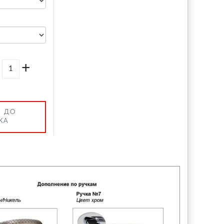
+
 ДО
КА