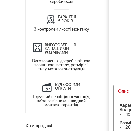
виробником
ГАРАНТІЯ
5 РОКІВ
З контролем якості монтажу
ВИГОТОВЛЕННЯ
ЗА ВАШИМИ
РОЗМІРАМИ
Виготовлення дверей з різною
товщиною металу, розмірів і
типу металоконструкцій
БУДЬ ФОРМИ
ОПЛАТИ
Опис
І зручний сервіс (консультація,
виїзд замірника, швидкий
монтаж, гарантія)
Хара
Колір
по
Розмі
Хіти продажів
20