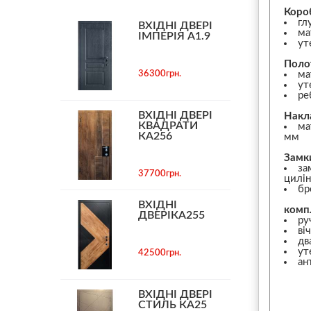
Коро
гл
ВХІДНІ ДВЕРІ
ма
ІМПЕРІЯ А1.9
ут
Поло
36300грн.
ма
ут
ре
ВХІДНІ ДВЕРІ
Накл
КВАДРАТИ
ма
КА256
мм
Замк
за
37700грн.
цилін
бр
ВХІДНІ
комп
ДВЕРІКА255
ру
ві
дв
ут
42500грн.
ан
ВХІДНІ ДВЕРІ
СТИЛЬ КА25