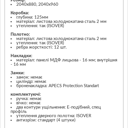
Розмір:
2040х880, 2040х960
Коробка:
глубина: 125мм
матеріал: листова холоднокатана сталь 2 мм
утеплення: так (ISOVER)
Полотно:
матеріал: листова холоднокатана сталь 2 мм
утеплення: так (ISOVER)
ребра жорсткості: 12 шт.
Накладки:
матеріал: панелі МДФ лицьова - 16 мм; внутрішня
- 16 мм
Замки:
замок: немає
циліндр: немає
броненакладка: APECS Protection Standart
комплектуючі:
ручка: немає
вічко: немає
два контури ущільнення: Е-подібний, спец
профіль
утеплення дверного полотна: ISOVER
антизрізи: стандарт (4 штуки)