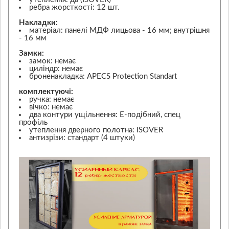
ребра жорсткості: 12 шт.
Накладки:
матеріал: панелі МДФ лицьова - 16 мм; внутрішня
- 16 мм
Замки:
замок: немає
циліндр: немає
броненакладка: APECS Protection Standart
комплектуючі:
ручка: немає
вічко: немає
два контури ущільнення: Е-подібний, спец
профіль
утеплення дверного полотна: ISOVER
антизрізи: стандарт (4 штуки)