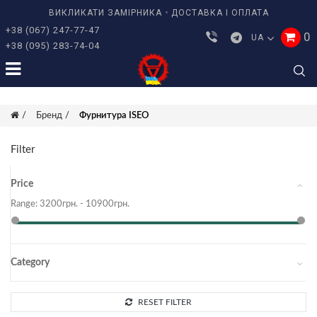
ВИКЛИКАТИ ЗАМІРНИКА
ДОСТАВКА І ОПЛАТА
+38 (067) 247-77-47
0
UA
+38 (095) 283-74-04
Бренд
Фурнитура ISEO
Filter
Price
Range:
3200
грн. -
10900
грн.
Category
RESET FILTER