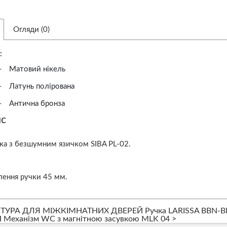
Огляди (0)
:
–
Матовий нікель
–
Латунь полірована
–
Антична бронза
с
ка з безшумним язичком SIBA PL-02.
лення ручки 45 мм.
ІТУРА ДЛЯ МІЖКІМНАТНИХ ДВЕРЕЙ Ручка LARISSA BBN-B
Механізм WC з магнітною засувкою MLK 04 >