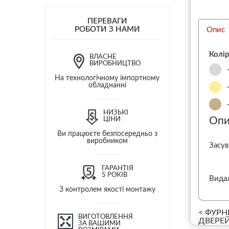
ПЕРЕВАГИ
РОБОТИ З НАМИ
Опис
Колір
ВЛАСНЕ
ВИРОБНИЦТВО
На технологічному імпортному
обладнанні
НИЗЬКІ
Опи
ЦІНИ
Ви працюєте безпосередньо з
виробником
Засув
ГАРАНТІЯ
5 РОКІВ
Вида
З контролем якості монтажу
< ФУРН
ВИГОТОВЛЕННЯ
ДВЕРЕЙ 
ЗА ВАШИМИ