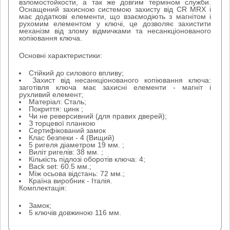
взломостойкости, а так же довгим терміном служби.
Оснащений захисною системою захисту від CR MRX і
має додаткові елементи, що взаємодіють з магнітом і
рухомим елементом у ключі, це дозволяє захистити
механізм від злому відмичками та несанкціонованого
копіювання ключа.
Основні характеристики:
Стійкий до силового впливу;
Захист від несанкціонованого копіювання ключа:
заготівля ключа має захисні елементи - магніт і
рухливий елемент;
Матеріал: Сталь;
Покриття: цинк ;
Чи не реверсивний (для правих дверей);
З торцевої планкою
Сертифікований замок
Клас безпеки - 4 (Вищий)
5 ригеля діаметром 19 мм. ;
Виліт ригелів: 38 мм. ;
Кількість підлозі оборотів ключа: 4;
Back set: 60.5 мм.;
Між осьова відстань: 72 мм.;
Країна виробник - Італія.
Комплектація:
Замок;
5 ключів довжиною 116 мм.