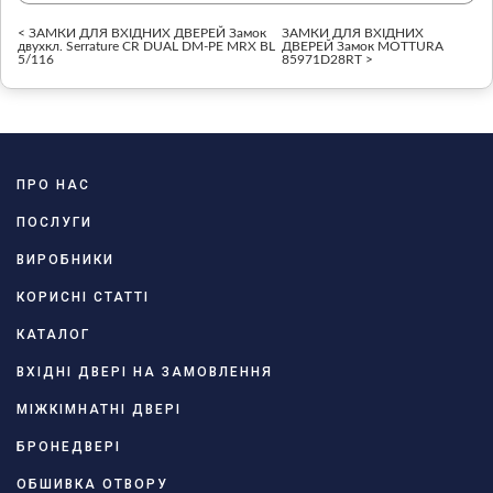
< ЗАМКИ ДЛЯ ВХІДНИХ ДВЕРЕЙ Замок
ЗАМКИ ДЛЯ ВХІДНИХ
двухкл. Serrature CR DUAL DM-PE MRX BL
ДВЕРЕЙ Замок MOTTURA
5/116
85971D28RT >
ПРО НАС
ПОСЛУГИ
ВИРОБНИКИ
КОРИСНІ СТАТТІ
КАТАЛОГ
ВХІДНІ ДВЕРІ НА ЗАМОВЛЕННЯ
МІЖКІМНАТНІ ДВЕРІ
БРОНЕДВЕРІ
ОБШИВКА ОТВОРУ