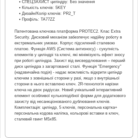
• СПЕЦЗАХИСТ циліндру:
Без значення
• Кількість ключів:
5KEY
• Дизайн/Колір ключів:
PR2_T
• Профіль:
TA77ZZ
Патентована ключова платформа PROTEC2. Клас Extra
Security. Дисковий механізм забезпечує надійну роботу в
екстремальних умовах. Корпус підсилений сталевою
платою. Функція AWS (Система антизносу) - сукупність
елементів у циліндрі та ключі, які мінімізують ефект зносу
при роботі циліндра. Захист від висвердлювання – перший
диск циліндра з загартованої сталі. Функція "Emergency"
(надзвичайна подія) - надає можливість відкрити циліндр
ключем з зовнішньої сторони у разі, якщо з внутрішньої
сторони в нього вставлено ключ. 2R-технологія нарізки
ключа на двох радіусах. Новий унікальний інтерактивний
елемент особливої кулькоподібної форми для додаткового
захисту від несанкціонованого дублювання ключів.
Комплектація: циліндр, 5 ключів, персональна картка+
персональна кодова наліпка, кольорові вставки в ключ,
сталевий гвинт М5х85.