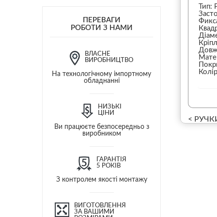
Тип: 
Засто
ПЕРЕВАГИ
Фикс
РОБОТИ З НАМИ
Квад
Діам
Кріпл
Довж
ВЛАСНЕ
Матер
ВИРОБНИЦТВО
Покри
Колі
На технологічному імпортному
обладнанні
НИЗЬКІ
ЦІНИ
< РУЧК
Ви працюєте безпосередньо з
виробником
ГАРАНТІЯ
5 РОКІВ
З контролем якості монтажу
ВИГОТОВЛЕННЯ
ЗА ВАШИМИ