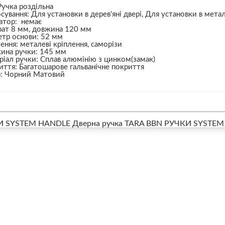
Ручка роздільна
сування: Для установки в дерев'яні двері, Для установки в метал
атор: немає
рат 8 мм, довжина 120 мм
етр основи: 52 мм
ення: металеві кріплення, саморізи
ина ручки: 145 мм
іал ручки: Сплав алюмінію з цинком(замак)
ття: Багатошарове гальванічне покриття
р: Чорний Матовий
И SYSTEM HANDLE Дверна ручка TARA BBN
РУЧКИ SYSTEM 