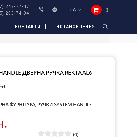
7) 247-77-47
0
UA
5) 283-74-04
КОНТАКТИ
ВСТАНОВЛЕННЯ
HANDLE ДВЕРНА РУЧКА REKTA AL6
сті
РНА ФУРНІТУРА,
РУЧКИ SYSTEM HANDLE
н.
(0)