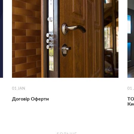
01
JAN
01
Договір Оферти
ТО
Ки