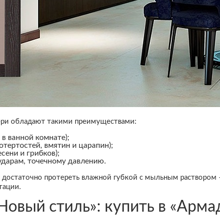
ри обладают такими преимуществами:
 в ванной комнате);
тертостей, вмятин и царапин);
сени и грибков);
ударам, точечному давлению.
х достаточно протереть влажной губкой с мыльным раствором 
тации.
овый стиль»: купить в «Армад