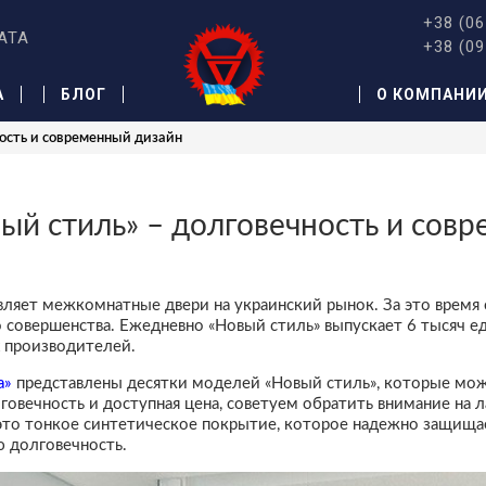
+38 (06
АТА
+38 (09
А
БЛОГ
О КОМПАНИ
ость и современный дизайн
й стиль» – долговечность и сов
авляет межкомнатные двери на украинский рынок. За это врем
совершенства. Ежедневно «Новый стиль» выпускает 6 тысяч еди
х производителей.
а»
представлены десятки моделей «Новый стиль», которые можн
лговечность и доступная цена, советуем обратить внимание на
то тонкое синтетическое покрытие, которое надежно защищает
ю долговечность.