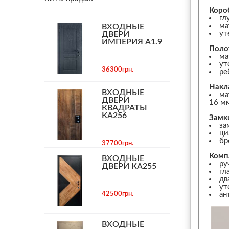
Коро
гл
ма
ВХОДНЫЕ
ут
ДВЕРИ
ИМПЕРИЯ А1.9
Поло
ма
ут
36300грн.
ре
Накл
ВХОДНЫЕ
ма
ДВЕРИ
16 м
КВАДРАТЫ
КА256
Замк
за
ци
бр
37700грн.
Комп
ВХОДНЫЕ
ру
ДВЕРИ КА255
гл
дв
ут
42500грн.
ан
ВХОДНЫЕ