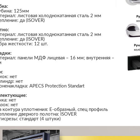
бка:
убина: 125мм
териал: листовая холоднокатанная сталь 2 мм
епление: да (ISOVER)
тно:
териал: листовая холоднокатанная сталь 2 мм
епление: да (ISOVER)
бра жесткости: 12 шт.
адки:
териал: панели МДФ лицевая – 16 мм; внутренняя –
м
и:
мок: нет
линдр: нет
оненакладка: APECS Protection Standart
лектующие:
чка: нет
азок: нет
а контура уплотнения: Е-образный, спец профиль
епление дверного полотна: ISOVER
тисрезы: стандарт (4 штуки)