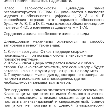
имеет низкий показатель надежности.
Класс взломостойкости цилиндра замка
регламентируется ГОСТом. Он указывается в паспорте
изделия и обозначается цифрами 1, 2, 3 и 4. В
европейских странах этот параметр обозначается
буквами А, В, С и D. Самым взломостойким цилиндром
является 4 (D), а наименее защищенным – 1 (А).
Сердцевина замка: особенности замены и виды
Цилиндровые механизмы отличаются по способу
запирания и имеют такие виды:
Ключ – вертушка. Открытие двери снаружи
производится при помощи ключа, а изнутри – при
повороте вертушки.
Ключ – ключ. Дверь отпирается ключом с обеих
сторон. Однако стоит отметить, что если изнутри будет
вставлен ключ, снаружи дверь открыть не получится.
Полуцилиндр. Нужен для одностороннего запирания
на ключ и используется в помещениях, где нет
необходимости закрываться изнутри.
Все сердцевины замков являются взаимозаменяемыми.
Класс защиты при этом не имеет большого значения:
вместо механизма с низким классом защиты можно
поставить антивандальный и сверхсекретный. Главное
при этом не прогадать с длиной (типоразмером).