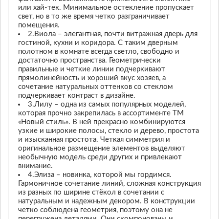
или хай-тек. Минимальное остекление пропускает
свет, но в то же время четко разграничивает
помещения.
2.Виола – элегантная, почти витражная дверь для
гостиной, кухни и коридора. С таким дверным
полотном в комнате всегда светло, свободно и
достаточно пространства. Геометрически
правильные и четкие линии подчеркивают
прямолинейность и хороший вкус хозяев, а
сочетание натуральных оттенков со стеклом
подчеркивает контраст в дизайне.
3.Лилу – одна из самых популярных моделей,
которая прочно закрепилась в ассортименте ТМ
«Новый стиль». В ней прекрасно комбинируются
узкие и широкие полосы, стекло и дерево, простота
и изысканная простота. Четкая симметрия и
оригинальное размещение элементов выделяют
необычную модель среди других и привлекают
внимание.
4.Элиза – новинка, которой мы гордимся.
Гармоничное сочетание линий, сложная конструкция
из разных по ширине стёкол в сочетании с
натуральным и надежным декором. В конструкции
четко соблюдена геометрия, поэтому она не
перегружена деталями. Они скомпонованы и