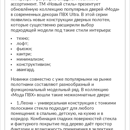
ассортимент. ТМ «Новый стиль» презентует
обновлённую коллекцию популярных дверей «Мода»
в современных декорах ПВХ Ultra. В этой серии
появились новые конструкции дверных полотен,
которые существенно расширили выбор
подходящей модели под такие стили интерьера:
техно;
лофт;
фьюжн;
кантри;
минимализм;
конструктивизм;
авангард.
Новинки совместно с уже популярными на рынке
полотнами составляют разнообразный и
функциональный модельный ряд. В коллекцию
«Мода ПВХ» вошли такие межкомнатные двери:
1.Леона – универсальная конструкция с тонкими
полосками стекла подходит для любого
помещения: в спальню, детскую, на кухню и в
коридор. Комбинация гладких поверхностей стекла
и фактурного покрытие под дерево даёт простор
фантазии и возможность применения в эклектике