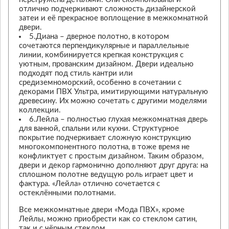
отлично подчеркивают сложность дизайнерской
затеи и её прекрасное воплощение в межкомнатной
двери.
5.Диана – дверное полотно, в котором
сочетаются перпендикулярные и параллельные
линии, комбинируется крепкая конструкция с
уютным, прованским дизайном. Двери идеально
подходят под стиль кантри или
средиземноморский, особенно в сочетании с
декорами ПВХ Ультра, имитирующими натуральную
древесину. Их можно сочетать с другими моделями
коллекции.
6.Лейла – полностью глухая межкомнатная дверь
для ванной, спальни или кухни. Структурное
покрытие подчеркивает сложную конструкцию
многокомпонентного полотна, в тоже время не
конфликтует с простым дизайном. Таким образом,
двери и декор гармонично дополняют друг друга: на
сплошном полотне ведущую роль играет цвет и
фактура. «Лейла» отлично сочетается с
остеклёнными полотнами.
Все межкомнатные двери «Мода ПВХ», кроме
Лейлы, можно приобрести как со стеклом сатин,
так и с чёрным стеклом.