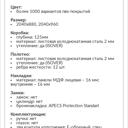
Цвет:
более 1000 вариантов пвх-покрытий
Размер:
2040х880, 2040х960
Коробка:
глубина: 125мм
материал: листовая холоднокатанная сталь 2 мм
утепление: да (ISOVER)
Полотно:
материал: листовая холоднокатанная сталь 2 мм
утепление: да (ISOVER)
ребра жесткости: 12 шт.
Накладки:
материал: панели МДФ лицевая – 16 мм;
внутренняя – 16 мм
Замки:
замок: нет
цилиндр: нет
броненакладка: APECS Protection Standart
Комплектующие:
ручка: нет
глазок: нет
два контура уплотнения: Е-образный, спец