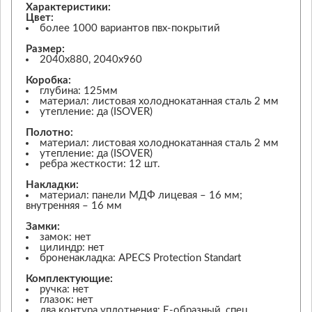
Характеристики:
Цвет:
более 1000 вариантов пвх-покрытий
Размер:
2040х880, 2040х960
Коробка:
глубина: 125мм
материал: листовая холоднокатанная сталь 2 мм
утепление: да (ISOVER)
Полотно:
материал: листовая холоднокатанная сталь 2 мм
утепление: да (ISOVER)
ребра жесткости: 12 шт.
Накладки:
материал: панели МДФ лицевая – 16 мм;
внутренняя – 16 мм
Замки:
замок: нет
цилиндр: нет
броненакладка: APECS Protection Standart
Комплектующие:
ручка: нет
глазок: нет
два контура уплотнения: Е-образный, спец