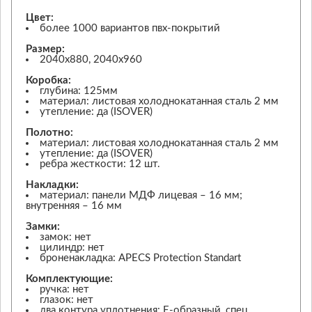
Цвет:
более 1000 вариантов пвх-покрытий
Размер:
2040х880, 2040х960
Коробка:
глубина: 125мм
материал: листовая холоднокатанная сталь 2 мм
утепление: да (ISOVER)
Полотно:
материал: листовая холоднокатанная сталь 2 мм
утепление: да (ISOVER)
ребра жесткости: 12 шт.
Накладки:
материал: панели МДФ лицевая – 16 мм;
внутренняя – 16 мм
Замки:
замок: нет
цилиндр: нет
броненакладка: APECS Protection Standart
Комплектующие:
ручка: нет
глазок: нет
два контура уплотнения: Е-образный, спец