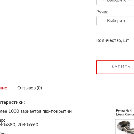
Ручка
Количество, шт
КУПИТЬ
ние
Отзывов (0)
ктеристики:
:
лее 1000 вариантов пвх-покрытий
ер:
40х880, 2040х960
бка: