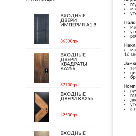
гл
ма
ут
ВХОДНЫЕ
ДВЕРИ
Поло
ИМПЕРИЯ А1.9
ма
ут
ре
36300грн.
Накл
ма
16 м
ВХОДНЫЕ
ДВЕРИ
Замк
КВАДРАТЫ
за
КА256
ци
бр
37700грн.
Комп
ру
ВХОДНЫЕ
гл
ДВЕРИ КА255
дв
ут
ан
42500грн.
ВХОДНЫЕ