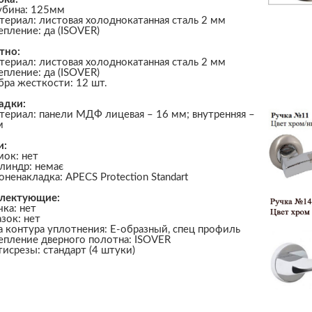
убина: 125мм
териал: листовая холоднокатанная сталь 2 мм
епление: да (ISOVER)
тно:
териал: листовая холоднокатанная сталь 2 мм
епление: да (ISOVER)
бра жесткости: 12 шт.
адки:
териал: панели МДФ лицевая – 16 мм; внутренняя –
м
и:
мок: нет
линдр: немає
оненакладка: APECS Protection Standart
лектующие:
чка: нет
азок: нет
а контура уплотнения: Е-образный, спец профиль
епление дверного полотна: ISOVER
тисрезы: стандарт (4 штуки)