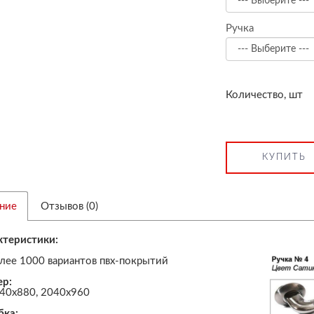
Ручка
Количество, шт
КУПИТЬ
ние
Отзывов (0)
ктеристики:
:
лее 1000 вариантов пвх-покрытий
ер:
40х880, 2040х960
бка: