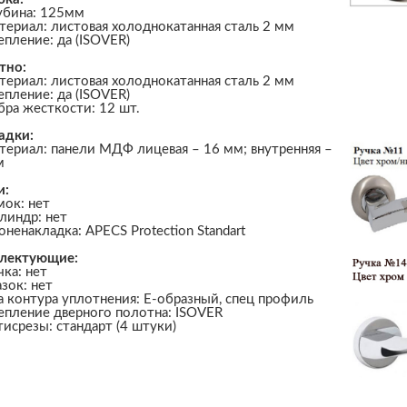
убина: 125мм
териал: листовая холоднокатанная сталь 2 мм
епление: да (ISOVER)
тно:
териал: листовая холоднокатанная сталь 2 мм
епление: да (ISOVER)
бра жесткости: 12 шт.
адки:
териал: панели МДФ лицевая – 16 мм; внутренняя –
м
и:
мок: нет
линдр: нет
оненакладка: APECS Protection Standart
лектующие:
чка: нет
азок: нет
а контура уплотнения: Е-образный, спец профиль
епление дверного полотна: ISOVER
тисрезы: стандарт (4 штуки)