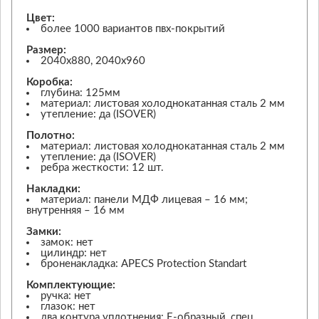
Цвет:
более 1000 вариантов пвх-покрытий
Размер:
2040х880, 2040х960
Коробка:
глубина: 125мм
материал: листовая холоднокатанная сталь 2 мм
утепление: да (ISOVER)
Полотно:
материал: листовая холоднокатанная сталь 2 мм
утепление: да (ISOVER)
ребра жесткости: 12 шт.
Накладки:
материал: панели МДФ лицевая – 16 мм;
внутренняя – 16 мм
Замки:
замок: нет
цилиндр: нет
броненакладка: APECS Protection Standart
Комплектующие:
ручка: нет
глазок: нет
два контура уплотнения: Е-образный, спец