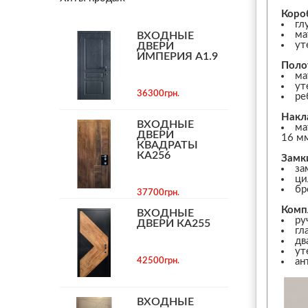
Коро
гл
ма
ВХОДНЫЕ
ут
ДВЕРИ
ИМПЕРИЯ А1.9
Поло
ма
ут
36300грн.
ре
Накл
ВХОДНЫЕ
ма
ДВЕРИ
16 м
КВАДРАТЫ
КА256
Замк
за
ци
бр
37700грн.
Комп
ВХОДНЫЕ
ру
ДВЕРИ КА255
гл
дв
ут
42500грн.
ан
ВХОДНЫЕ