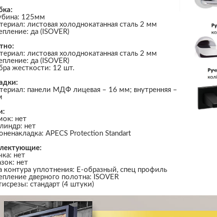
бка:
убина: 125мм
териал: листовая холоднокатанная сталь 2 мм
епление: да (ISOVER)
тно:
териал: листовая холоднокатанная сталь 2 мм
епление: да (ISOVER)
бра жесткости: 12 шт.
адки:
териал: панели МДФ лицевая – 16 мм; внутренняя –
м
и:
мок: нет
линдр: нет
оненакладка: APECS Protection Standart
лектующие:
чка: нет
азок: нет
а контура уплотнения: Е-образный, спец профиль
епление дверного полотна: ISOVER
тисрезы: стандарт (4 штуки)