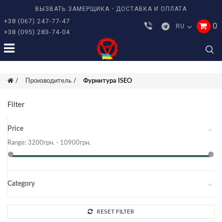
ВЫЗВАТЬ ЗАМЕРЩИКА
ДОСТАВКА И ОПЛАТА
+38 (067) 247-77-47
0
RU
+38 (095) 283-74-04
Производитель
Фурнитура ISEO
Filter
Price
Range:
3200
грн. -
10900
грн.
Category
RESET FILTER