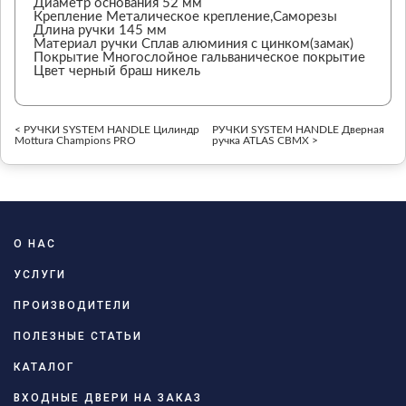
Диаметр основания 52 мм
Крепление Металическое крепление,Саморезы
Длина ручки 145 мм
Материал ручки Сплав алюминия с цинком(замак)
Покрытие Многослойное гальваническое покрытие
Цвет черный браш никель
< РУЧКИ SYSTEM HANDLE Цилиндр
РУЧКИ SYSTEM HANDLE Дверная
Mottura Champions PRO
ручка ATLAS CBMX >
О НАС
УСЛУГИ
ПРОИЗВОДИТЕЛИ
ПОЛЕЗНЫЕ СТАТЬИ
КАТАЛОГ
ВХОДНЫЕ ДВЕРИ НА ЗАКАЗ